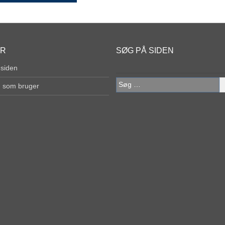
ER
SØG PÅ SIDEN
 siden
Søg
g som bruger
efter: