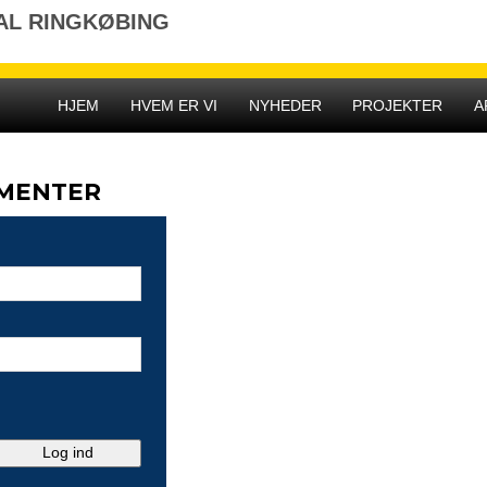
AL RINGKØBING
HJEM
HVEM ER VI
NYHEDER
PROJEKTER
A
UMENTER