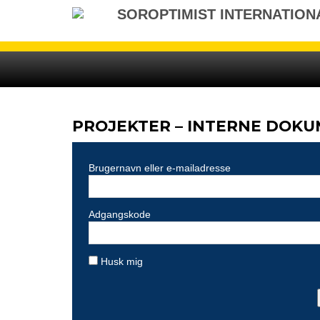
Gå
SOROPTIMIST INTERNATION
til
indhold
PROJEKTER – INTERNE DOK
Brugernavn eller e-mailadresse
Adgangskode
Husk mig