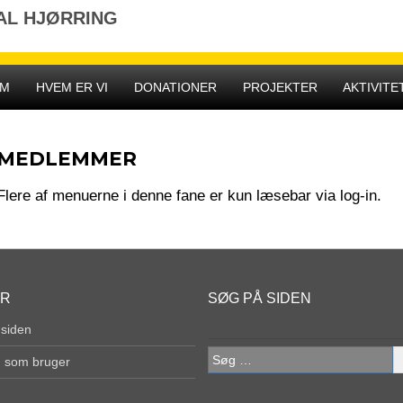
AL HJØRRING
EM
HVEM ER VI
DONATIONER
PROJEKTER
AKTIVITE
MEDLEMMER
Flere af menuerne i denne fane er kun læsebar via log-in.
ER
SØG PÅ SIDEN
 siden
Søg
g som bruger
efter: