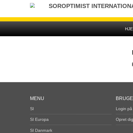
Gå
SOROPTIMIST INTERNATION
til
indhold
HJ
MENU
BRUG
SI
Login på
SI Europa
Opret di
SI Danmark