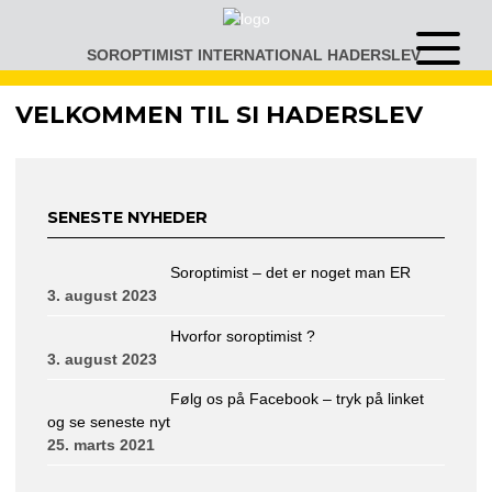
Gå
til
SOROPTIMIST INTERNATIONAL HADERSLEV
Åben
indhold
eller
luk
VELKOMMEN TIL SI HADERSLEV
menu
SENESTE NYHEDER
Soroptimist – det er noget man ER
3. august 2023
Hvorfor soroptimist ?
3. august 2023
Følg os på Facebook – tryk på linket
og se seneste nyt
25. marts 2021