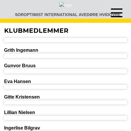
Gå
til
SOROPTIMIST INTERNATIONAL AVEDØRE HVIDOVRE
Åben
indhold
eller
luk
KLUBMEDLEMMER
menu
Grith Ingemann
Gunvor Bruus
Eva Hansen
Gitte Kristensen
Lillian Nielsen
Ingerlise Bilgrav