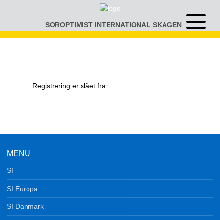
Gå
til
SOROPTIMIST INTERNATIONAL SKAGEN
Åben
indhold
eller
luk
menu
Registrering er slået fra.
MENU
SI
SI Europa
SI Danmark