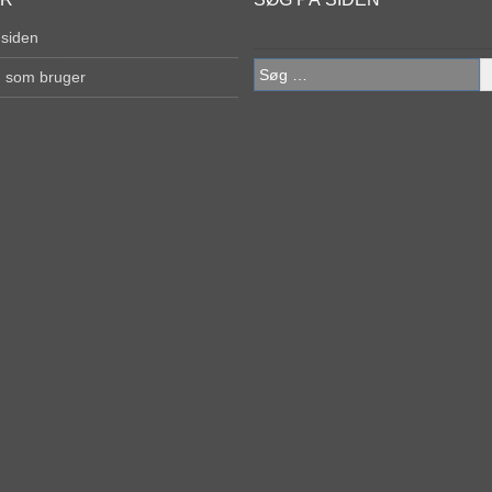
 siden
Søg
g som bruger
efter: