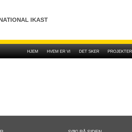
NATIONAL IKAST
HJEM
HVEM ER VI
DET SKER
PROJEKTE
ER
SØG PÅ SIDEN