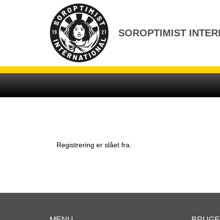
Gå
til
indhold
SOROPTIMIST INTER
Registrering er slået fra.
MENU
BRUG