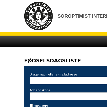
Gå
til
indhold
SOROPTIMIST INTER
FØDSELSDAGSLISTE
Brugernavn eller e-mailadresse
Adgangskode
Husk mig