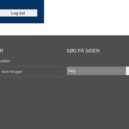
ER
SØG PÅ SIDEN
 siden
Søg
g som bruger
efter: