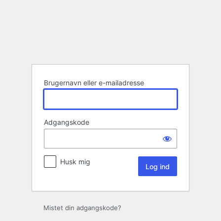
Log
ind
Brugernavn eller e-mailadresse
Adgangskode
Husk mig
Mistet din adgangskode?