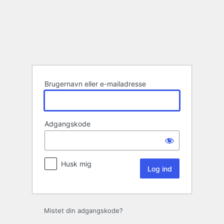
Log
ind
Brugernavn eller e-mailadresse
Adgangskode
Husk mig
Mistet din adgangskode?