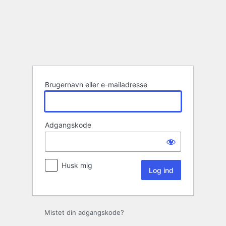
Log
ind
Brugernavn eller e-mailadresse
Adgangskode
Husk mig
Mistet din adgangskode?