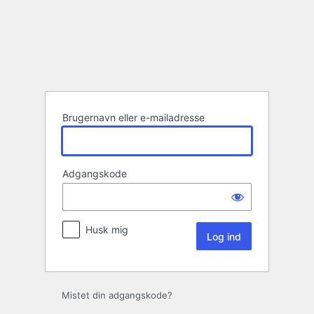
Log
ind
Brugernavn eller e-mailadresse
Adgangskode
Husk mig
Mistet din adgangskode?