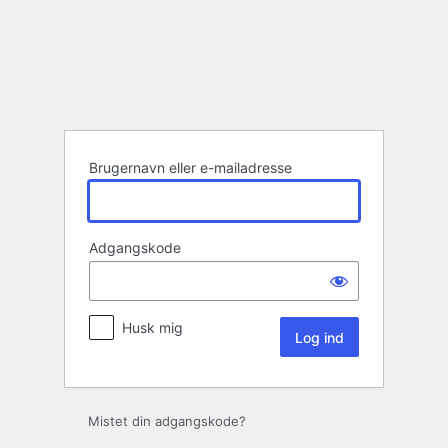
Log
ind
Brugernavn eller e-mailadresse
Adgangskode
Husk mig
Mistet din adgangskode?